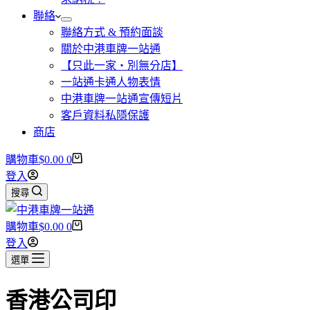
聯絡
聯絡方式 & 預約面談
關於中港車牌一站通
【只此一家・別無分店】
一站通卡通人物表情
中港車牌一站通宣傳短片
客戶資料私隱保護
商店
購物車
$
0.00
0
登入
搜尋
購物車
$
0.00
0
登入
選單
香港公司印