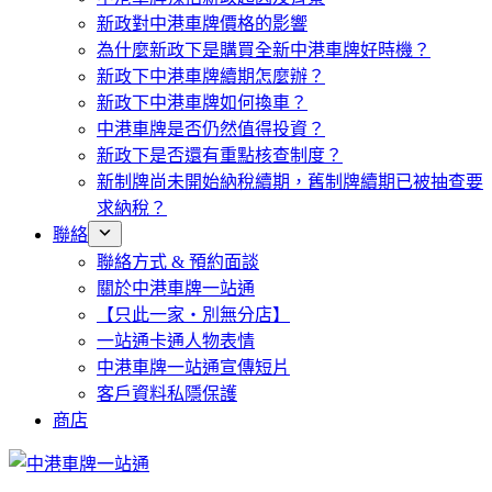
新政對中港車牌價格的影響
為什麼新政下是購買全新中港車牌好時機？
新政下中港車牌續期怎麼辦？
新政下中港車牌如何換車？
中港車牌是否仍然值得投資？
新政下是否還有重點核查制度？
新制牌尚未開始納稅續期，舊制牌續期已被抽查要
求納稅？
聯絡
聯絡方式 & 預約面談
關於中港車牌一站通
【只此一家・別無分店】
一站通卡通人物表情
中港車牌一站通宣傳短片
客戶資料私隱保護
商店