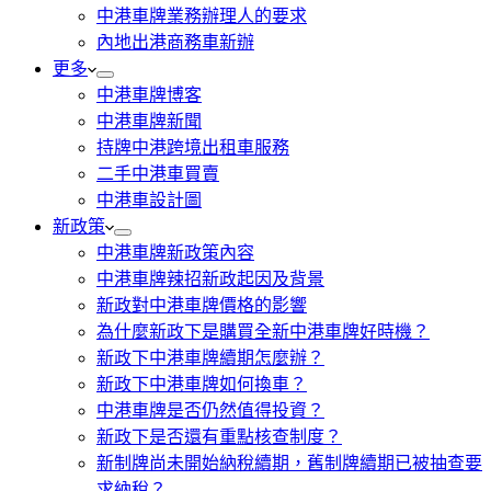
中港車牌業務辦理人的要求
內地出港商務車新辦
更多
中港車牌博客
中港車牌新聞
持牌中港跨境出租車服務
二手中港車買賣
中港車設計圖
新政策
中港車牌新政策內容
中港車牌辣招新政起因及背景
新政對中港車牌價格的影響
為什麼新政下是購買全新中港車牌好時機？
新政下中港車牌續期怎麼辦？
新政下中港車牌如何換車？
中港車牌是否仍然值得投資？
新政下是否還有重點核查制度？
新制牌尚未開始納稅續期，舊制牌續期已被抽查要
求納稅？