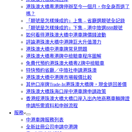
港珠澳大橋粵港牌停辦至今一個月，你全身而退了
嗎？
「靚號是怎樣煉成的」上集 – 省廳選靚號全記錄
「靚號是怎樣煉成的」下集 – 港中旅選888靚號
如何看待港珠澳大橋中港車牌價錢波動
評論港珠澳大橋中港牌巨大升值潛力
港珠澳大橋中港車牌常見問題
港珠澳大橋粵港牌中檢驗車程序圖解
免費代預約港珠澳大橋粵Z牌中檢驗車
特快預約省廳／中旅社申請港珠澳
港珠澳大橋中港牌市場報價比較
其他口岸牌Trade-In港珠澳大橋牌，現金退回差價
港珠澳大橋珠海口岸中港車牌申請政策
香港經港珠澳大橋大橋口岸入出內地商務車輛牌證
申請所需資料和申辦流程
服務
中港車牌服務列表
全新註冊公司申請中港牌