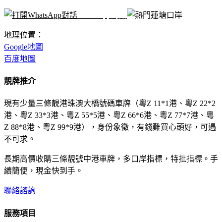
WhatsApp對話
地理位置：
Google地圖
百度地圖
靚牌推介
現有少量三條靚港珠澳大橋號碼車牌（粵Z 11*1港、粵Z 22*2
港、粵Z 33*3港、粵Z 55*5港、粵Z 66*6港、粵Z 77*7港、粵
Z 88*8港、粵Z 99*9港），身份象徵，有錢難買心頭好，可遇
不可求。
長期高價收購三條靚號中港車牌，多口岸指標，特批指標。手
續簡便，現金快到手。
聯絡諮詢
服務項目