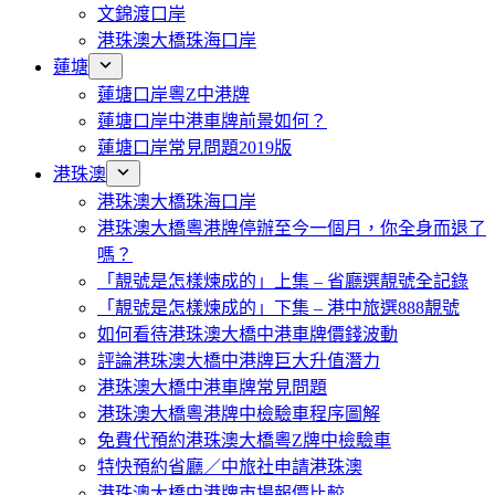
文錦渡口岸
港珠澳大橋珠海口岸
蓮塘
蓮塘口岸粵Z中港牌
蓮塘口岸中港車牌前景如何？
蓮塘口岸常見問題2019版
港珠澳
港珠澳大橋珠海口岸
港珠澳大橋粵港牌停辦至今一個月，你全身而退了
嗎？
「靚號是怎樣煉成的」上集 – 省廳選靚號全記錄
「靚號是怎樣煉成的」下集 – 港中旅選888靚號
如何看待港珠澳大橋中港車牌價錢波動
評論港珠澳大橋中港牌巨大升值潛力
港珠澳大橋中港車牌常見問題
港珠澳大橋粵港牌中檢驗車程序圖解
免費代預約港珠澳大橋粵Z牌中檢驗車
特快預約省廳／中旅社申請港珠澳
港珠澳大橋中港牌市場報價比較