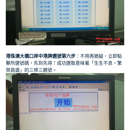
港珠澳大橋口岸中港牌選號第六步
：不用再猶疑，立即點
擊所選號碼，先到先得！成功選取意味著「生生不息，繁
榮昌盛」的三條三靚號。