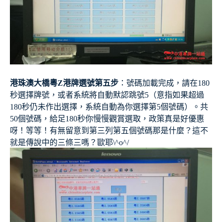
港珠澳大橋粵Z港牌選號第五步
：號碼加載完成，請在180
秒選擇牌號，或者系統將自動默認跳號5（意指如果超過
180秒仍未作出選擇，系統自動為你選擇第5個號碼）。共
50個號碼，給足180秒你慢慢觀賞選取，政策真是好優惠
呀！等等！有無留意到第三列第五個號碼那是什麼？這不
就是傳說中的三條三嗎？歐耶\^o^/