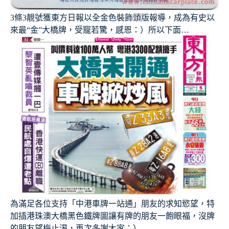
3條3靚號獲東方日報以全金色裝飾頭版報導，成為有史以
來最“金”大橋牌，受寵若驚，感恩：）所以下面…
為滿足各位支持「中港車牌一站通」朋友的求知慾望，特
加插港珠澳大橋黑色鐵牌圖讓有牌的朋友一飽眼福，沒牌
的朋友望梅止渴，再次多謝大家：）