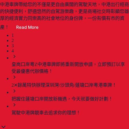
中港車牌帶給您的不僅是更自由廣闊的駕駛天地，中港出行經商
的快捷便利，舒適悠然的自駕游樂趣，更是商場社交時彰顯您雄
厚的經濟實力同崇高的社會地位的身份牌，一份有價有市的資
Read More
產！
1
2
3
4
皇崗口岸粵Z中港車牌即將重新開放申請，立即預訂以享
受最優惠代辦價格！
2✕餘萬特快辦理深圳灣/沙頭角/蓮塘口岸粵港車牌！
把握住蓮塘口岸開放新機遇，今天就要做好計劃！
駕駛中港牌靚車去追求你的理想！