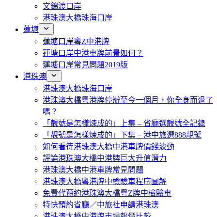
文錦渡口岸
港珠澳大橋珠海口岸
蓮塘
蓮塘口岸粵Z中港牌
蓮塘口岸中港車牌前景如何？
蓮塘口岸常見問題2019版
港珠澳
港珠澳大橋珠海口岸
港珠澳大橋粵港牌停辦至今一個月，你全身而退了
嗎？
「靚號是怎樣煉成的」上集 – 省廳選靚號全記錄
「靚號是怎樣煉成的」下集 – 港中旅選888靚號
如何看待港珠澳大橋中港車牌價錢波動
評論港珠澳大橋中港牌巨大升值潛力
港珠澳大橋中港車牌常見問題
港珠澳大橋粵港牌中檢驗車程序圖解
免費代預約港珠澳大橋粵Z牌中檢驗車
特快預約省廳／中旅社申請港珠澳
港珠澳大橋中港牌市場報價比較