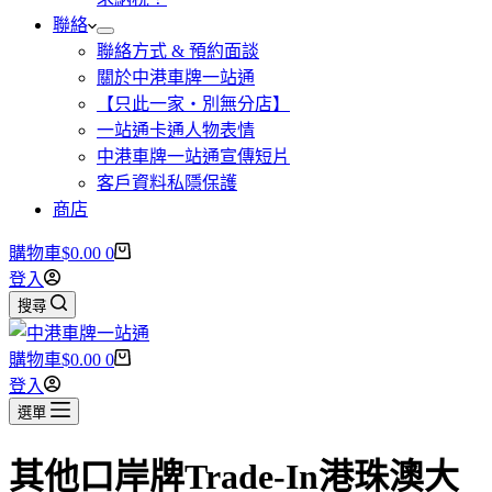
聯絡
聯絡方式 & 預約面談
關於中港車牌一站通
【只此一家・別無分店】
一站通卡通人物表情
中港車牌一站通宣傳短片
客戶資料私隱保護
商店
購物車
$
0.00
0
登入
搜尋
購物車
$
0.00
0
登入
選單
其他口岸牌Trade-In港珠澳大