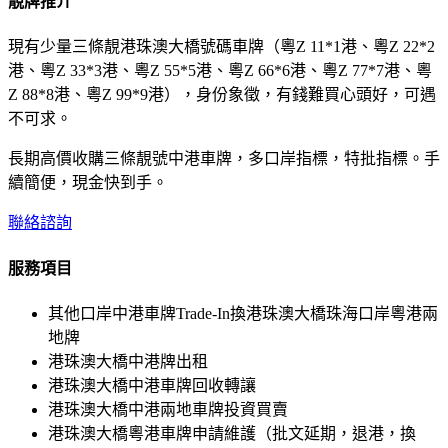
靚牌推介
現有少量三條靚港珠澳大橋號碼車牌（粵Z 11*1港、粵Z 22*2
港、粵Z 33*3港、粵Z 55*5港、粵Z 66*6港、粵Z 77*7港、粵
Z 88*8港、粵Z 99*9港），身份象徵，有錢難買心頭好，可遇
不可求。
長期高價收購三條靚號中港車牌，多口岸指標，特批指標。手
續簡便，現金快到手。
聯絡諮詢
服務項目
其他口岸中港車牌Trade-In換港珠澳大橋珠海口岸粵港兩
地牌
港珠澳大橋中港牌出租
港珠澳大橋中港車牌回收轉讓
港珠澳大橋中港兩地車牌投資買賣
港珠澳大橋粵港車牌申請維護（批文延期，退港，換