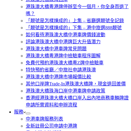
港珠澳大橋粵港牌停辦至今一個月，你全身而退了
嗎？
「靚號是怎樣煉成的」上集 – 省廳選靚號全記錄
「靚號是怎樣煉成的」下集 – 港中旅選888靚號
如何看待港珠澳大橋中港車牌價錢波動
評論港珠澳大橋中港牌巨大升值潛力
港珠澳大橋中港車牌常見問題
港珠澳大橋粵港牌中檢驗車程序圖解
免費代預約港珠澳大橋粵Z牌中檢驗車
特快預約省廳／中旅社申請港珠澳
港珠澳大橋中港牌市場報價比較
其他口岸牌Trade-In港珠澳大橋牌，現金退回差價
港珠澳大橋珠海口岸中港車牌申請政策
香港經港珠澳大橋大橋口岸入出內地商務車輛牌證
申請所需資料和申辦流程
服務
中港車牌服務列表
全新註冊公司申請中港牌