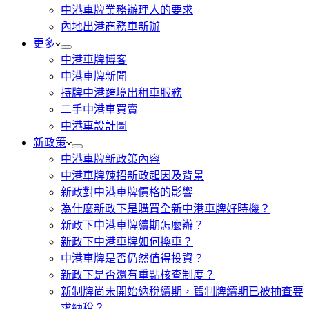
中港車牌業務辦理人的要求
內地出港商務車新辦
更多
中港車牌博客
中港車牌新聞
持牌中港跨境出租車服務
二手中港車買賣
中港車設計圖
新政策
中港車牌新政策內容
中港車牌辣招新政起因及背景
新政對中港車牌價格的影響
為什麼新政下是購買全新中港車牌好時機？
新政下中港車牌續期怎麼辦？
新政下中港車牌如何換車？
中港車牌是否仍然值得投資？
新政下是否還有重點核查制度？
新制牌尚未開始納稅續期，舊制牌續期已被抽查要
求納稅？