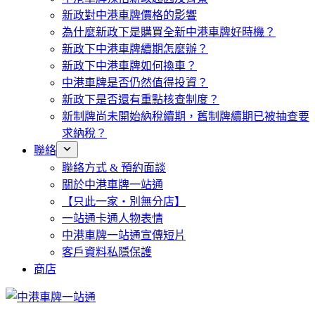
新政對中港車牌價格的影響
為什麼新政下是購買全新中港車牌好時機？
新政下中港車牌續期怎麼辦？
新政下中港車牌如何換車？
中港車牌是否仍然值得投資？
新政下是否還有重點核查制度？
新制牌尚未開始納稅續期，舊制牌續期已被抽查要
求納稅？
聯絡
聯絡方式 & 預約面談
關於中港車牌一站通
【只此一家・別無分店】
一站通卡通人物表情
中港車牌一站通宣傳短片
客戶資料私隱保護
商店