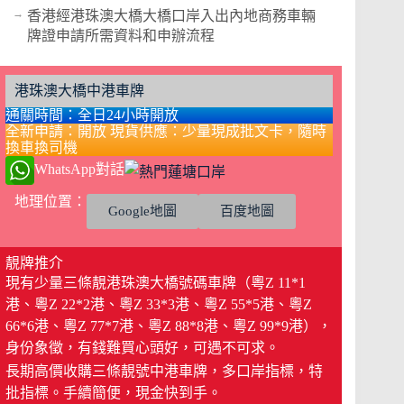
香港經港珠澳大橋大橋口岸入出內地商務車輛
牌證申請所需資料和申辦流程
港珠澳大橋中港車牌
通關時間：全日24小時開放
全新申請：開放 現貨供應：少量現成批文卡，隨時
換車換司機
WhatsApp對話
地理位置：
Google地圖
百度地圖
靚牌推介
現有少量三條靚港珠澳大橋號碼車牌（粵Z 11*1
港、粵Z 22*2港、粵Z 33*3港、粵Z 55*5港、粵Z
66*6港、粵Z 77*7港、粵Z 88*8港、粵Z 99*9港），
身份象徵，有錢難買心頭好，可遇不可求。
長期高價收購三條靚號中港車牌，多口岸指標，特
批指標。手續簡便，現金快到手。