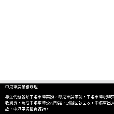
中港車牌業務辦理
專注代辦各類中港車牌業務，粵港車牌申請，中港車牌現牌
收買賣，現成中港車牌公司轉讓，退辦回執回收，中港車出
護，中港車牌投資諮詢。