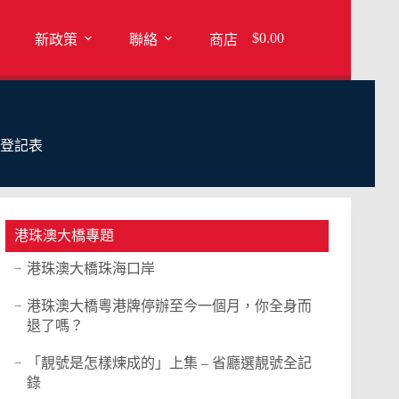
$
0.00
新政策
聯絡
商店
登記表
港珠澳大橋專題
港珠澳大橋珠海口岸
港珠澳大橋粵港牌停辦至今一個月，你全身而
退了嗎？
「靚號是怎樣煉成的」上集 – 省廳選靚號全記
錄