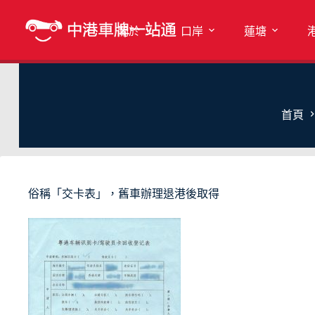
關於
口岸
蓮塘
首頁
俗稱「交卡表」，舊車辦理退港後取得