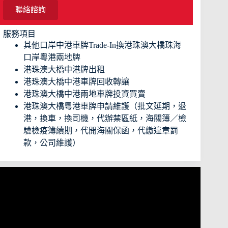
聯絡諮詢
服務項目
其他口岸中港車牌Trade-In換港珠澳大橋珠海
口岸粵港兩地牌
港珠澳大橋中港牌出租
港珠澳大橋中港車牌回收轉讓
港珠澳大橋中港兩地車牌投資買賣
港珠澳大橋粵港車牌申請維護（批文延期，退
港，換車，換司機，代辦禁區紙，海關簿／檢
驗檢疫簿續期，代開海關保函，代繳違章罰
款，公司維護）