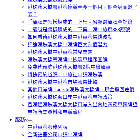
港珠澳大橋粵港牌停辦至今一個月，你全身而退了
嗎？
「靚號是怎樣煉成的」上集 – 省廳選靚號全記錄
「靚號是怎樣煉成的」下集 – 港中旅選888靚號
如何看待港珠澳大橋中港車牌價錢波動
評論港珠澳大橋中港牌巨大升值潛力
港珠澳大橋中港車牌常見問題
港珠澳大橋粵港牌中檢驗車程序圖解
免費代預約港珠澳大橋粵Z牌中檢驗車
特快預約省廳／中旅社申請港珠澳
港珠澳大橋中港牌市場報價比較
其他口岸牌Trade-In港珠澳大橋牌，現金退回差價
港珠澳大橋珠海口岸中港車牌申請政策
香港經港珠澳大橋大橋口岸入出內地商務車輛牌證
申請所需資料和申辦流程
服務
中港車牌服務列表
全新註冊公司申請中港牌