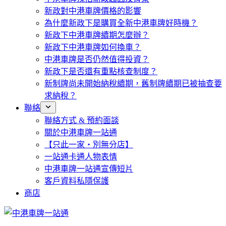
新政對中港車牌價格的影響
為什麼新政下是購買全新中港車牌好時機？
新政下中港車牌續期怎麼辦？
新政下中港車牌如何換車？
中港車牌是否仍然值得投資？
新政下是否還有重點核查制度？
新制牌尚未開始納稅續期，舊制牌續期已被抽查要
求納稅？
聯絡
聯絡方式 & 預約面談
關於中港車牌一站通
【只此一家・別無分店】
一站通卡通人物表情
中港車牌一站通宣傳短片
客戶資料私隱保護
商店