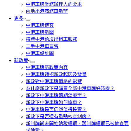
中港車牌業務辦理人的要求
內地出港商務車新辦
更多
中港車牌博客
中港車牌新聞
持牌中港跨境出租車服務
二手中港車買賣
中港車設計圖
新政策
中港車牌新政策內容
中港車牌辣招新政起因及背景
新政對中港車牌價格的影響
為什麼新政下是購買全新中港車牌好時機？
新政下中港車牌續期怎麼辦？
新政下中港車牌如何換車？
中港車牌是否仍然值得投資？
新政下是否還有重點核查制度？
新制牌尚未開始納稅續期，舊制牌續期已被抽查要
求納稅？