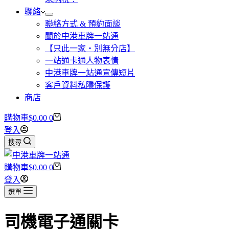
聯絡
聯絡方式 & 預約面談
關於中港車牌一站通
【只此一家・別無分店】
一站通卡通人物表情
中港車牌一站通宣傳短片
客戶資料私隱保護
商店
購物車
$
0.00
0
登入
搜尋
購物車
$
0.00
0
登入
選單
司機電子通關卡