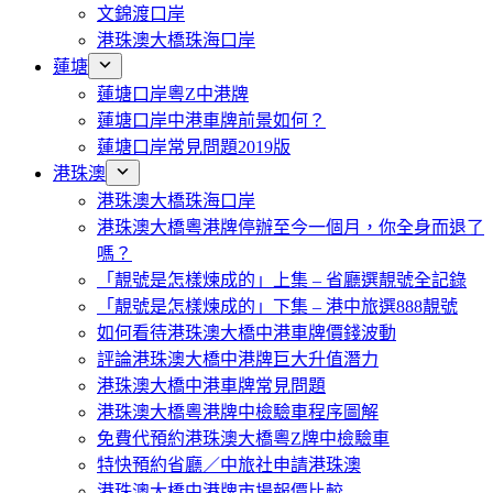
文錦渡口岸
港珠澳大橋珠海口岸
蓮塘
蓮塘口岸粵Z中港牌
蓮塘口岸中港車牌前景如何？
蓮塘口岸常見問題2019版
港珠澳
港珠澳大橋珠海口岸
港珠澳大橋粵港牌停辦至今一個月，你全身而退了
嗎？
「靚號是怎樣煉成的」上集 – 省廳選靚號全記錄
「靚號是怎樣煉成的」下集 – 港中旅選888靚號
如何看待港珠澳大橋中港車牌價錢波動
評論港珠澳大橋中港牌巨大升值潛力
港珠澳大橋中港車牌常見問題
港珠澳大橋粵港牌中檢驗車程序圖解
免費代預約港珠澳大橋粵Z牌中檢驗車
特快預約省廳／中旅社申請港珠澳
港珠澳大橋中港牌市場報價比較