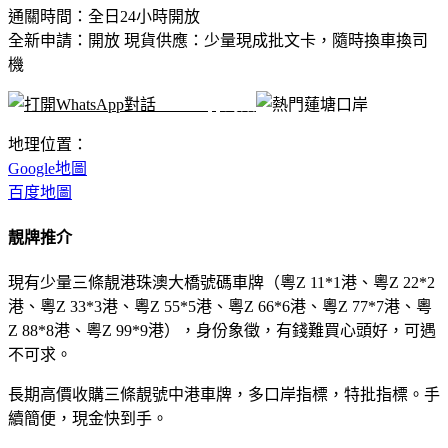
通關時間：全日24小時開放
全新申請：開放 現貨供應：少量現成批文卡，隨時換車換司
機
WhatsApp對話
地理位置：
Google地圖
百度地圖
靚牌推介
現有少量三條靚港珠澳大橋號碼車牌（粵Z 11*1港、粵Z 22*2
港、粵Z 33*3港、粵Z 55*5港、粵Z 66*6港、粵Z 77*7港、粵
Z 88*8港、粵Z 99*9港），身份象徵，有錢難買心頭好，可遇
不可求。
長期高價收購三條靚號中港車牌，多口岸指標，特批指標。手
續簡便，現金快到手。