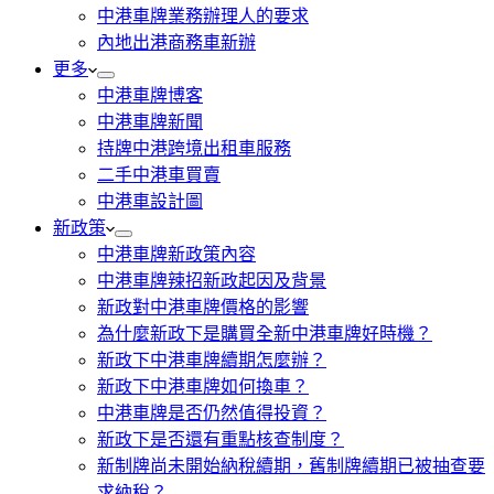
中港車牌業務辦理人的要求
內地出港商務車新辦
更多
中港車牌博客
中港車牌新聞
持牌中港跨境出租車服務
二手中港車買賣
中港車設計圖
新政策
中港車牌新政策內容
中港車牌辣招新政起因及背景
新政對中港車牌價格的影響
為什麼新政下是購買全新中港車牌好時機？
新政下中港車牌續期怎麼辦？
新政下中港車牌如何換車？
中港車牌是否仍然值得投資？
新政下是否還有重點核查制度？
新制牌尚未開始納稅續期，舊制牌續期已被抽查要
求納稅？