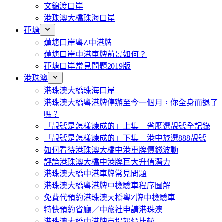
文錦渡口岸
港珠澳大橋珠海口岸
蓮塘
蓮塘口岸粵Z中港牌
蓮塘口岸中港車牌前景如何？
蓮塘口岸常見問題2019版
港珠澳
港珠澳大橋珠海口岸
港珠澳大橋粵港牌停辦至今一個月，你全身而退了
嗎？
「靚號是怎樣煉成的」上集 – 省廳選靚號全記錄
「靚號是怎樣煉成的」下集 – 港中旅選888靚號
如何看待港珠澳大橋中港車牌價錢波動
評論港珠澳大橋中港牌巨大升值潛力
港珠澳大橋中港車牌常見問題
港珠澳大橋粵港牌中檢驗車程序圖解
免費代預約港珠澳大橋粵Z牌中檢驗車
特快預約省廳／中旅社申請港珠澳
港珠澳大橋中港牌市場報價比較