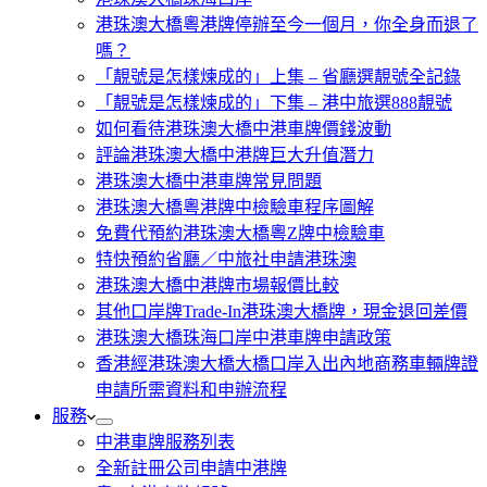
港珠澳大橋粵港牌停辦至今一個月，你全身而退了
嗎？
「靚號是怎樣煉成的」上集 – 省廳選靚號全記錄
「靚號是怎樣煉成的」下集 – 港中旅選888靚號
如何看待港珠澳大橋中港車牌價錢波動
評論港珠澳大橋中港牌巨大升值潛力
港珠澳大橋中港車牌常見問題
港珠澳大橋粵港牌中檢驗車程序圖解
免費代預約港珠澳大橋粵Z牌中檢驗車
特快預約省廳／中旅社申請港珠澳
港珠澳大橋中港牌市場報價比較
其他口岸牌Trade-In港珠澳大橋牌，現金退回差價
港珠澳大橋珠海口岸中港車牌申請政策
香港經港珠澳大橋大橋口岸入出內地商務車輛牌證
申請所需資料和申辦流程
服務
中港車牌服務列表
全新註冊公司申請中港牌