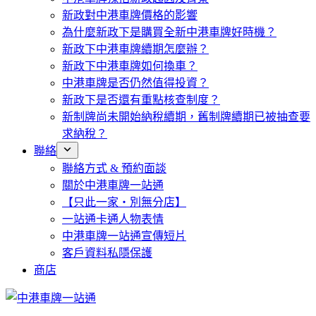
新政對中港車牌價格的影響
為什麼新政下是購買全新中港車牌好時機？
新政下中港車牌續期怎麼辦？
新政下中港車牌如何換車？
中港車牌是否仍然值得投資？
新政下是否還有重點核查制度？
新制牌尚未開始納稅續期，舊制牌續期已被抽查要
求納稅？
聯絡
聯絡方式 & 預約面談
關於中港車牌一站通
【只此一家・別無分店】
一站通卡通人物表情
中港車牌一站通宣傳短片
客戶資料私隱保護
商店