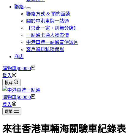
聯絡
聯絡方式 & 預約面談
關於中港車牌一站通
【只此一家・別無分店】
一站通卡通人物表情
中港車牌一站通宣傳短片
客戶資料私隱保護
商店
購物車
$
0.00
0
登入
搜尋
購物車
$
0.00
0
登入
選單
來往香港車輛海關驗車紀錄表