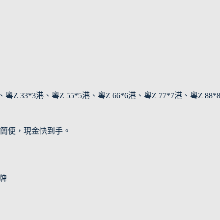
Z 33*3港、粵Z 55*5港、粵Z 66*6港、粵Z 77*7港、粵Z
簡便，現金快到手。
地牌