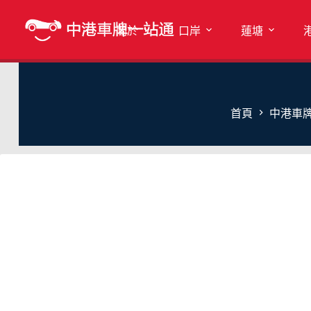
關於
口岸
蓮塘
首頁
中港車