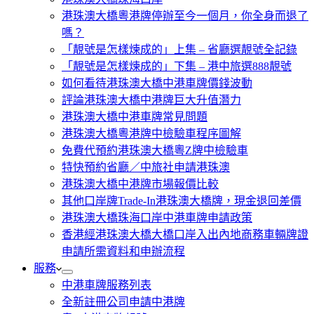
港珠澳大橋粵港牌停辦至今一個月，你全身而退了
嗎？
「靚號是怎樣煉成的」上集 – 省廳選靚號全記錄
「靚號是怎樣煉成的」下集 – 港中旅選888靚號
如何看待港珠澳大橋中港車牌價錢波動
評論港珠澳大橋中港牌巨大升值潛力
港珠澳大橋中港車牌常見問題
港珠澳大橋粵港牌中檢驗車程序圖解
免費代預約港珠澳大橋粵Z牌中檢驗車
特快預約省廳／中旅社申請港珠澳
港珠澳大橋中港牌市場報價比較
其他口岸牌Trade-In港珠澳大橋牌，現金退回差價
港珠澳大橋珠海口岸中港車牌申請政策
香港經港珠澳大橋大橋口岸入出內地商務車輛牌證
申請所需資料和申辦流程
服務
中港車牌服務列表
全新註冊公司申請中港牌