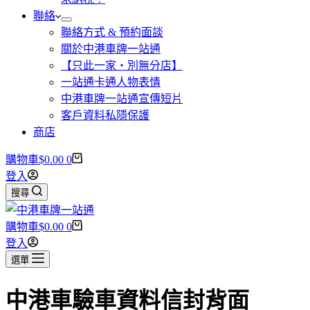
聯絡
聯絡方式 & 預約面談
關於中港車牌一站通
【只此一家・別無分店】
一站通卡通人物表情
中港車牌一站通宣傳短片
客戶資料私隱保護
商店
購物車
$
0.00
0
登入
搜尋
購物車
$
0.00
0
登入
選單
中港車驗車資料信封背面