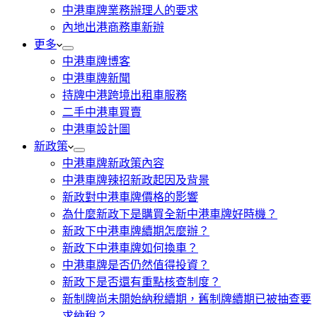
中港車牌業務辦理人的要求
內地出港商務車新辦
更多
中港車牌博客
中港車牌新聞
持牌中港跨境出租車服務
二手中港車買賣
中港車設計圖
新政策
中港車牌新政策內容
中港車牌辣招新政起因及背景
新政對中港車牌價格的影響
為什麼新政下是購買全新中港車牌好時機？
新政下中港車牌續期怎麼辦？
新政下中港車牌如何換車？
中港車牌是否仍然值得投資？
新政下是否還有重點核查制度？
新制牌尚未開始納稅續期，舊制牌續期已被抽查要
求納稅？