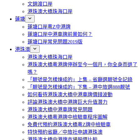
文錦渡口岸
港珠澳大橋珠海口岸
蓮塘
蓮塘口岸粵Z中港牌
蓮塘口岸中港車牌前景如何？
蓮塘口岸常見問題2019版
港珠澳
港珠澳大橋珠海口岸
港珠澳大橋粵港牌停辦至今一個月，你全身而退了
嗎？
「靚號是怎樣煉成的」上集 – 省廳選靚號全記錄
「靚號是怎樣煉成的」下集 – 港中旅選888靚號
如何看待港珠澳大橋中港車牌價錢波動
評論港珠澳大橋中港牌巨大升值潛力
港珠澳大橋中港車牌常見問題
港珠澳大橋粵港牌中檢驗車程序圖解
免費代預約港珠澳大橋粵Z牌中檢驗車
特快預約省廳／中旅社申請港珠澳
港珠澳大橋中港牌市場報價比較