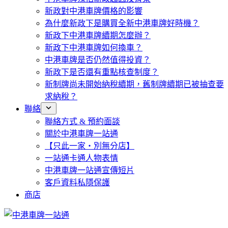
新政對中港車牌價格的影響
為什麼新政下是購買全新中港車牌好時機？
新政下中港車牌續期怎麼辦？
新政下中港車牌如何換車？
中港車牌是否仍然值得投資？
新政下是否還有重點核查制度？
新制牌尚未開始納稅續期，舊制牌續期已被抽查要
求納稅？
聯絡
聯絡方式 & 預約面談
關於中港車牌一站通
【只此一家・別無分店】
一站通卡通人物表情
中港車牌一站通宣傳短片
客戶資料私隱保護
商店