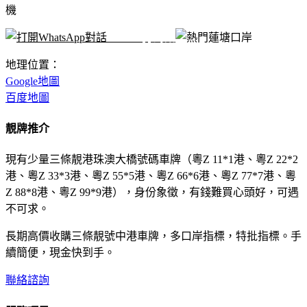
機
WhatsApp對話
地理位置：
Google地圖
百度地圖
靚牌推介
現有少量三條靚港珠澳大橋號碼車牌（粵Z 11*1港、粵Z 22*2
港、粵Z 33*3港、粵Z 55*5港、粵Z 66*6港、粵Z 77*7港、粵
Z 88*8港、粵Z 99*9港），身份象徵，有錢難買心頭好，可遇
不可求。
長期高價收購三條靚號中港車牌，多口岸指標，特批指標。手
續簡便，現金快到手。
聯絡諮詢