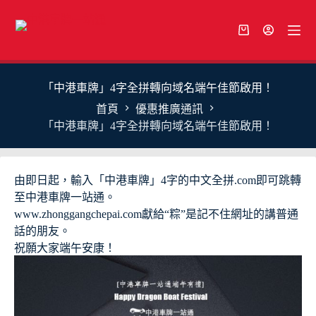
跳
至
購
主
物
要
車
內
「中港車牌」4字全拼轉向域名端午佳節啟用！
容
首頁
優惠推廣通訊
「中港車牌」4字全拼轉向域名端午佳節啟用！
由即日起，輸入「中港車牌」4字的中文全拼.com即可跳轉
至中港車牌一站通。
www.zhonggangchepai.com獻給“粽”是記不住網址的講普通
話的朋友。
祝願大家端午安康！