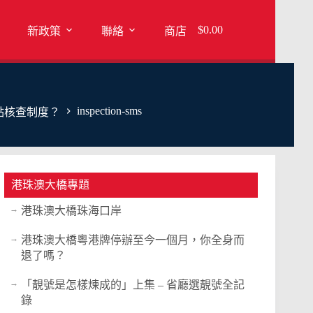
$
0.00
新政策
聯絡
商店
inspection-sms
點核查制度？
港珠澳大橋專題
港珠澳大橋珠海口岸
港珠澳大橋粵港牌停辦至今一個月，你全身而
退了嗎？
「靚號是怎樣煉成的」上集 – 省廳選靚號全記
錄