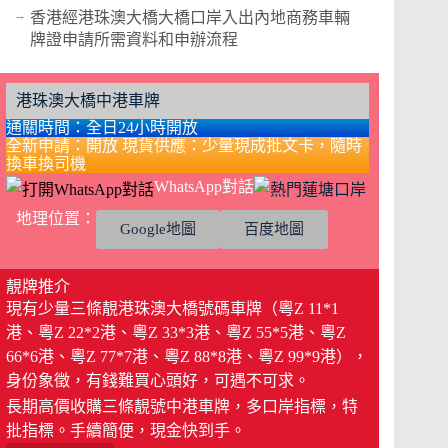
香港經港珠澳大橋大橋口岸入出內地商務車輛
牌證申請所需資料和申辦流程
港珠澳大橋中港車牌
通關時間：全日24小時開放
全新申請：開放 現貨供應：少量現成批文卡，隨時
換車換司機
WhatsApp對話
地理位置：
Google地圖
百度地圖
靚牌推介
現有少量三條靚港珠澳大橋號碼車牌（粵Z 11*1
港、粵Z 22*2港、粵Z 33*3港、粵Z 55*5港、粵Z
66*6港、粵Z 77*7港、粵Z 88*8港、粵Z 99*9港），
身份象徵，有錢難買心頭好，可遇不可求。
長期高價收購三條靚號中港車牌，多口岸指標，特
批指標。手續簡便，現金快到手。