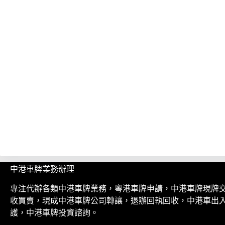
中港車牌業務辦理
專注代辦各類中港車牌業務，粵港車牌申請，中港車牌現牌
收買賣，現成中港車牌公司轉讓，退辦回執回收，中港車出
護，中港車牌投資諮詢。