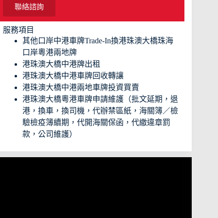
聯絡諮詢
服務項目
其他口岸中港車牌Trade-In換港珠澳大橋珠海
口岸粵港兩地牌
港珠澳大橋中港牌出租
港珠澳大橋中港車牌回收轉讓
港珠澳大橋中港兩地車牌投資買賣
港珠澳大橋粵港車牌申請維護（批文延期，退
港，換車，換司機，代辦禁區紙，海關簿／檢
驗檢疫簿續期，代開海關保函，代繳違章罰
款，公司維護）