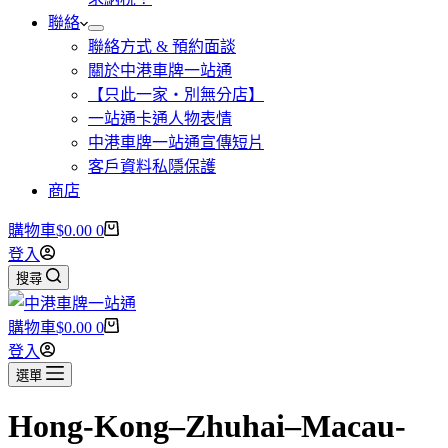
聯絡
聯絡方式 & 預約面談
關於中港車牌一站通
【只此一家・別無分店】
一站通卡通人物表情
中港車牌一站通宣傳短片
客戶資料私隱保護
商店
購物車
$
0.00
0
登入
搜尋
購物車
$
0.00
0
登入
選單
Hong-Kong–Zhuhai–Macau-