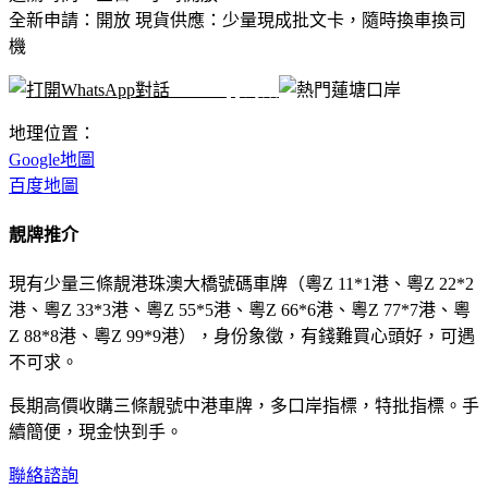
全新申請：開放 現貨供應：少量現成批文卡，隨時換車換司
機
WhatsApp對話
地理位置：
Google地圖
百度地圖
靚牌推介
現有少量三條靚港珠澳大橋號碼車牌（粵Z 11*1港、粵Z 22*2
港、粵Z 33*3港、粵Z 55*5港、粵Z 66*6港、粵Z 77*7港、粵
Z 88*8港、粵Z 99*9港），身份象徵，有錢難買心頭好，可遇
不可求。
長期高價收購三條靚號中港車牌，多口岸指標，特批指標。手
續簡便，現金快到手。
聯絡諮詢