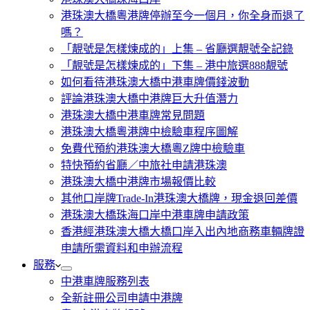
港珠澳大橋粵港牌停辦至今一個月，你全身而退了
嗎？
「靚號是怎樣煉成的」上集 – 省廳選靚號全記錄
「靚號是怎樣煉成的」下集 – 港中旅選888靚號
如何看待港珠澳大橋中港車牌價錢波動
評論港珠澳大橋中港牌巨大升值潛力
港珠澳大橋中港車牌常見問題
港珠澳大橋粵港牌中檢驗車程序圖解
免費代預約港珠澳大橋粵Z牌中檢驗車
特快預約省廳／中旅社申請港珠澳
港珠澳大橋中港牌市場報價比較
其他口岸牌Trade-In港珠澳大橋牌，現金退回差價
港珠澳大橋珠海口岸中港車牌申請政策
香港經港珠澳大橋大橋口岸入出內地商務車輛牌證
申請所需資料和申辦流程
服務
中港車牌服務列表
全新註冊公司申請中港牌