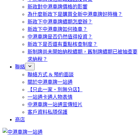
新政對中港車牌價格的影響
為什麼新政下是購買全新中港車牌好時機？
新政下中港車牌續期怎麼辦？
新政下中港車牌如何換車？
中港車牌是否仍然值得投資？
新政下是否還有重點核查制度？
新制牌尚未開始納稅續期，舊制牌續期已被抽查要
求納稅？
聯絡
聯絡方式 & 預約面談
關於中港車牌一站通
【只此一家・別無分店】
一站通卡通人物表情
中港車牌一站通宣傳短片
客戶資料私隱保護
商店