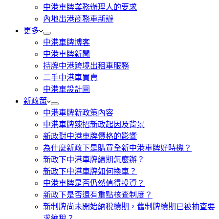
中港車牌業務辦理人的要求
內地出港商務車新辦
更多
中港車牌博客
中港車牌新聞
持牌中港跨境出租車服務
二手中港車買賣
中港車設計圖
新政策
中港車牌新政策內容
中港車牌辣招新政起因及背景
新政對中港車牌價格的影響
為什麼新政下是購買全新中港車牌好時機？
新政下中港車牌續期怎麼辦？
新政下中港車牌如何換車？
中港車牌是否仍然值得投資？
新政下是否還有重點核查制度？
新制牌尚未開始納稅續期，舊制牌續期已被抽查要
求納稅？