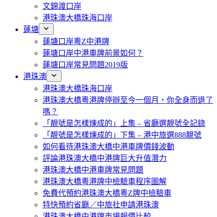
文錦渡口岸
港珠澳大橋珠海口岸
蓮塘
蓮塘口岸粵Z中港牌
蓮塘口岸中港車牌前景如何？
蓮塘口岸常見問題2019版
港珠澳
港珠澳大橋珠海口岸
港珠澳大橋粵港牌停辦至今一個月，你全身而退了
嗎？
「靚號是怎樣煉成的」上集 – 省廳選靚號全記錄
「靚號是怎樣煉成的」下集 – 港中旅選888靚號
如何看待港珠澳大橋中港車牌價錢波動
評論港珠澳大橋中港牌巨大升值潛力
港珠澳大橋中港車牌常見問題
港珠澳大橋粵港牌中檢驗車程序圖解
免費代預約港珠澳大橋粵Z牌中檢驗車
特快預約省廳／中旅社申請港珠澳
港珠澳大橋中港牌市場報價比較