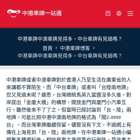
跳
至
購
主
物
要
車
內
中港車牌中澳車牌見得多，中台車牌有見過嗎？
容
首頁
中港車牌博客
中港車牌中澳車牌見得多，中台車牌有見過嗎？
中港車牌或者中澳車牌對於香港人乃至生活在廣東省的人
來講都不算陌生，而「中台車牌」或者叫「台陸兩地牌」
您又見過未呢？據悉，台灣總統馬英九當選沒多久後，對
岸提出「金廈大橋」的構想，開放金門與廈門小汽車互
行。雖然後來不了了之，但當時已經討論到「台、陸」兩
地牌，可能比照中港中澳兩地牌的格式為「閩Z-####
台」，而台灣車牌繼續保留。儘管沒有下文，不過網上有
傳在上海見到「台、陸」兩地牌，在中港車牌一站通小編
搜集各種資料後，相信是車主貪得意自行安裝。莫非車主