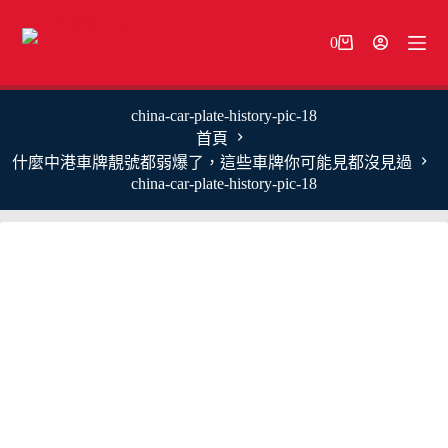
跳
至
0
購
主
物
要
車
內
china-car-plate-history-pic-18
容
首頁
什麼中港車牌靚號都弱爆了，這些車牌你可能見都沒見過
china-car-plate-history-pic-18